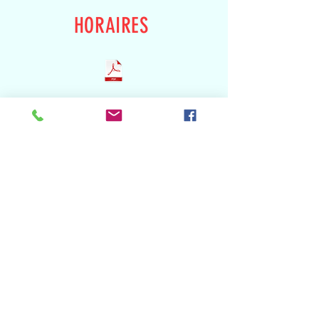
HORAIRES
TARIFS
Le Pass'Sport
Le Pass Région
MARCHE NORDIQUE ET
RENFORCEMENT MUSCULAIRE
Pass Liberté (2 à 4 séances par