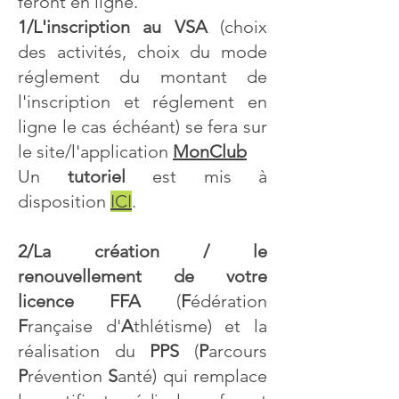
feront en ligne.
1/L'inscription au VSA
(choix
des activités, choix du mode
réglement du montant de
l'inscription et réglement en
ligne le cas échéant) se fera sur
le site/l'application
MonClub
Un
tutoriel
est mis à
disposition
ICI
.
2/La création / le
renouvellement de votre
licence FFA
(
F
édération
F
rançaise d'
A
thlétisme) et la
réalisation du
PPS
(
P
arcours
P
révention
S
anté) qui remplace