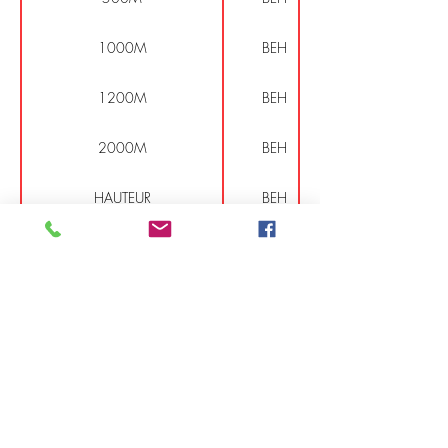
1000M
BEH
1200M
BEH
2000M
BEH
HAUTEUR
BEH
LONGUEUR
BEH
TRIPLE SAUT
BEH
DISQUE
BEH
Certificat médical
Charte sportive
© 2019 Val de Saône Athlétisme