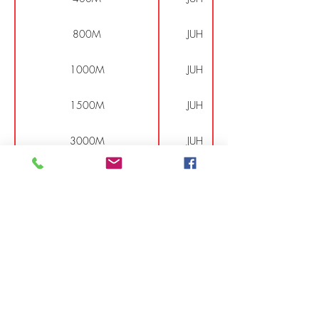
800M
JUH
1000M
JUH
1500M
JUH
3000M
JUH
5000M
JUH
10KM ROUTE
JUH
15KM ROUTE
JUH
Certificat médical
Charte sportive
© 2019 Val de Saône Athlétisme