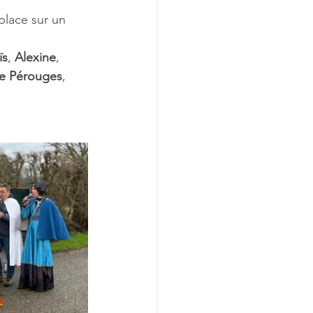
place sur un 
ïs
, 
Alexine
, 
de Pérouges
, 