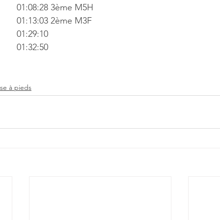
PONTHUS Jean-Luc	01:08:28 3ème M5H
DOZIER Pascale		01:13:03 2ème M3F
PENOT Anaïs			01:29:10
ROBIN Alexine		01:32:50
se à pieds