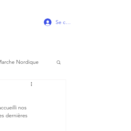
Se connecter
arche Nordique
cueilli nos 
es dernières 