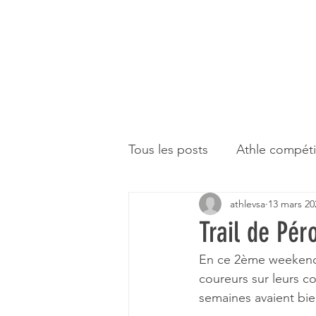
Tous les posts
Athle compéti
athlevsa
13 mars 20
Et à part ça
Trail de Pér
En ce 2ème weekend 
coureurs sur leurs c
semaines avaient bie