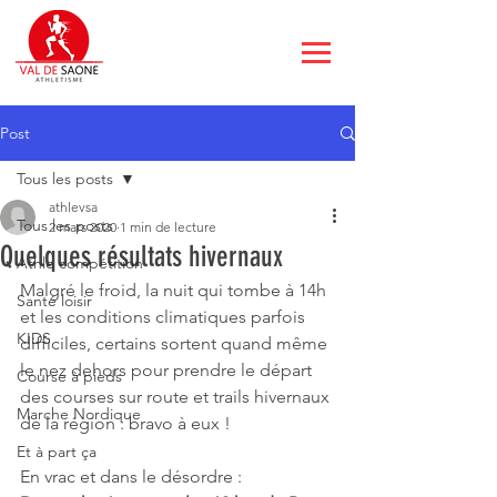
Post
Tous les posts
athlevsa
Tous les posts
2 mars 2020
1 min de lecture
Quelques résultats hivernaux
Athle compétition
Malgré le froid, la nuit qui tombe à 14h 
Santé loisir
et les conditions climatiques parfois 
KIDS
difficiles, certains sortent quand même 
le nez dehors pour prendre le départ 
Course à pieds
des courses sur route et trails hivernaux 
Marche Nordique
de la région : bravo à eux !
Et à part ça
En vrac et dans le désordre : 