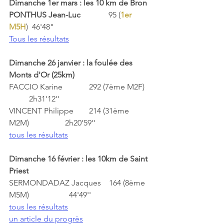
Dimanche 1er mars : les 10 km de Bron
PONTHUS Jean-Luc  
            95 (
1er 
M5H
)  46'48"
Tous les résultats
Dimanche 26 janvier : la foulée des 
Monts d'Or (25km)
FACCIO Karine		292 (7ème M2F)	
	2h31'12''
VINCENT Philippe	214 (31ème 
M2M)	        2h20'59''	
tous les résultats
Dimanche 16 février : les 10km de Saint 
Priest
SERMONDADAZ Jacques	164 (8ème 
M5M)		44'49''	
tous les résultats
un article du progrès