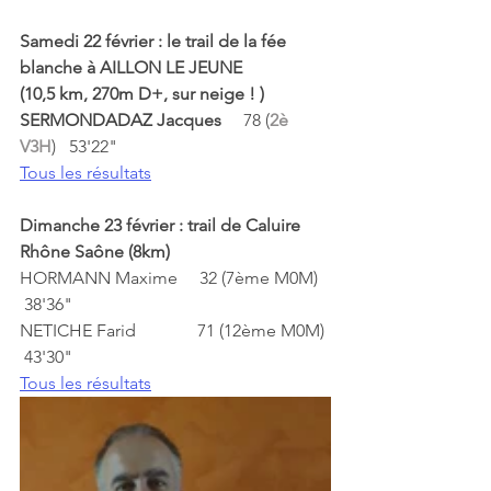
Samedi 22 février : le trail de la fée 
blanche à AILLON LE JEUNE 
(10,5 km, 270m D+, sur neige ! )
SERMONDADAZ Jacques
	 78 (
2è 
V3H
)   53'22"
Tous les résultats
Dimanche 23 février : trail de Caluire 
Rhône Saône (8km)
HORMANN Maxime     32 (7ème M0M)   
 38'36"
NETICHE Farid              71 (12ème M0M) 
 43'30"
Tous les résultats