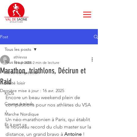
Post
Tous les posts
athlevsa
Tous les posts
15 avr. 2025
2 min de lecture
Marathon, triathlons, Décirun et
Athle compétition
Raid
Santé loisir
Dernière mise à jour :
16 avr. 2025
KIDS
Encore un beau weekend plein de 
Course à pieds
compétitions pour nos athlètes du VSA 
!
Marche Nordique
Un néo-marathonien à Paris, qui établit 
Et à part ça
le nouveau record du club master sur la 
distance, un grand bravo à 
Antoine 
!