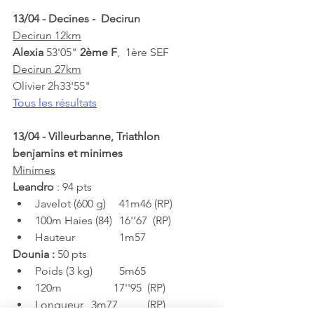
13/04 - Decines -  Decirun
Decirun 12km
Alexia 
53'05" 
2ème F
,  1ère SEF
Decirun 27km
Olivier 2h33'55"
Tous les résultats
13/04 - Villeurbanne, Triathlon 
benjamins et minimes
Minimes
Leandro 
: 94 pts 		
Javelot (600 g) 	41m46 (RP)
100m Haies (84) 	16''67  (RP)
Hauteur 	         	1m57 	
Dounia : 
50 pts 
Poids (3 kg) 	5m65 	
120m 	        17''95 	(RP)
Longueur 	3m77 	(RP)