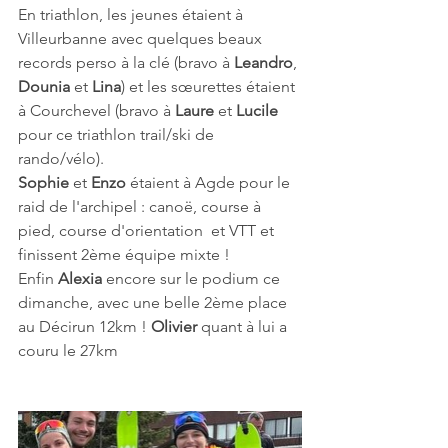
En triathlon, les jeunes étaient à 
Villeurbanne avec quelques beaux 
records perso à la clé (bravo à 
Leandro
, 
Dounia 
et 
Lina
) et les sœurettes étaient 
à Courchevel (bravo à 
Laure 
et 
Lucile 
pour ce triathlon trail/ski de 
rando/vélo).
Sophie 
et 
Enzo 
étaient à Agde pour le 
raid de l'archipel : canoë, course à 
pied, course d'orientation  et VTT et 
finissent 2ème équipe mixte !
Enfin 
Alexia 
encore sur le podium ce 
dimanche, avec une belle 2ème place 
au Décirun 12km ! 
Olivier 
quant à lui a 
couru le 27km