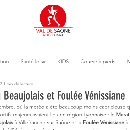
tion
Santé loisir
KIDS
Course à pieds
M
22
1 min de lecture
 Beaujolais et Foulée Vénissiane
bre, où la météo a été beaucoup moins capricieuse q
tifs majeurs avaient lieu en région Lyonnaise : le 
Marat
jolais
 à Villefranche-sur-Saône et la
 Foulée Vénissiane
 à