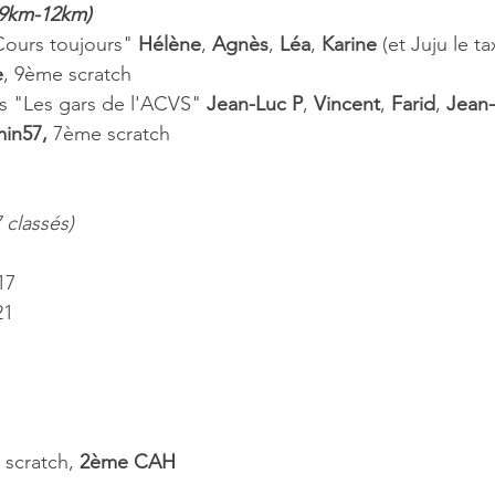
-9km-12km)
Cours toujours" 
Hélène
, 
Agnès
, 
Léa
, 
Karine 
(et Juju le tax
e
, 9ème scratch
s "Les gars de l'ACVS" 
Jean-Luc P
, 
Vincent
, 
Farid
, 
Jean
in57, 
7ème scratch
 classés)
17 
1  
scratch, 
2ème CAH