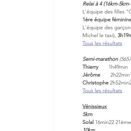
Relai à 4 (16km-5km
L'équipe des filles "
1ère équipe féminin
L'équipe des garçon
Michel le taxi), 
3h19m
Tous les résultats
Semi-marathon
 (5657
Thierry       
1h49min
Jérôme       
2h22min
Christophe 
2h52min2
Tous les résultats
Vénissieux
5km
Solal 
16min22 21ème 
10km