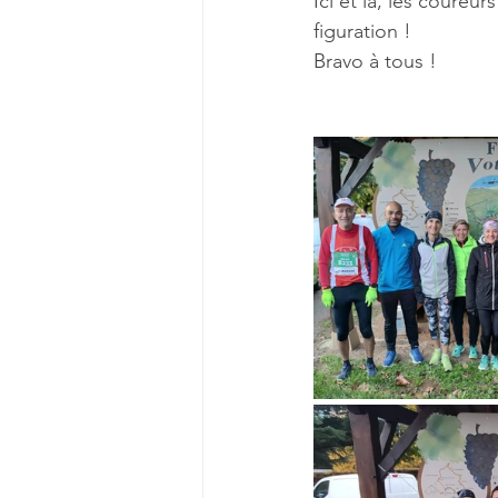
Ici et là, les coureu
figuration !
Bravo à tous !