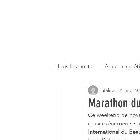
Tous les posts
Athle compéti
athlevsa
21 nov. 20
Et à part ça
Marathon du
Ce weekend de novem
deux événements spor
International du Beau