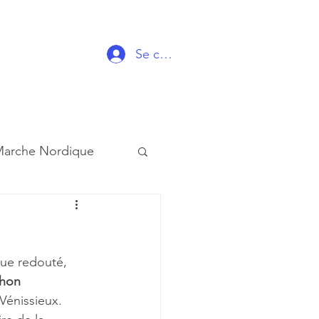
Se connecter
arche Nordique
ue redouté, 
hon 
 Vénissieux.