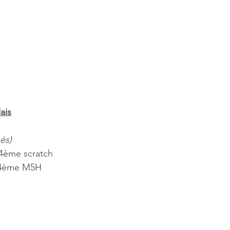
ais
sés)
4ème scratch
 4ème M5H