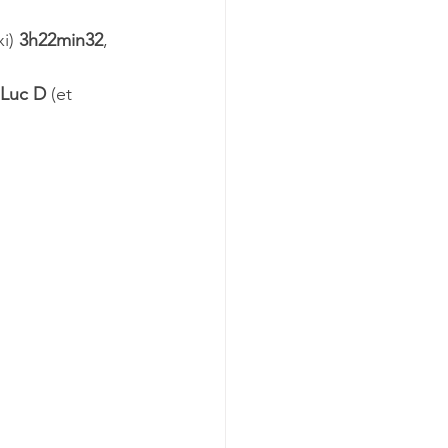
i) 
3h22min32
, 
-Luc D
 (et 