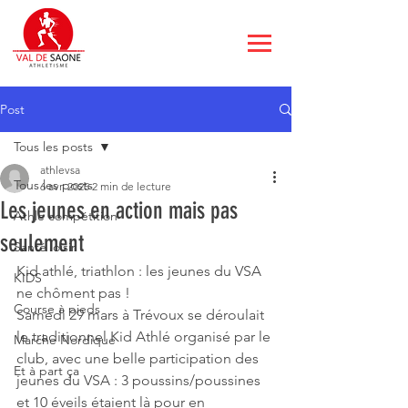
Post
Tous les posts
athlevsa
Tous les posts
6 avr. 2025
2 min de lecture
Les jeunes en action mais pas
Athle compétition
seulement
Santé loisir
Kid athlé, triathlon : les jeunes du VSA 
KIDS
ne chôment pas !
Course à pieds
Samedi 29 mars à Trévoux se déroulait 
le traditionnel Kid Athlé organisé par le 
Marche Nordique
club, avec une belle participation des 
Et à part ça
jeunes du VSA : 3 poussins/poussines 
et 10 éveils étaient là pour en 