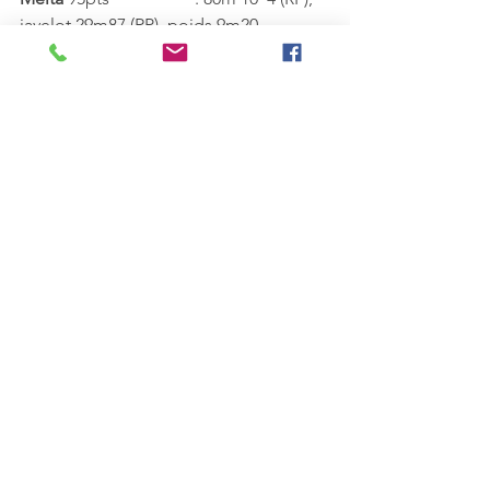
javelot 29m87 (RP), poids 9m20
Tous les résultats
6/04 - Bettant - Les 10km ambarois
10km
Caroline	
39'33"	
1ère F
5km
Caroline  
19'35" 	
1ère F
Alexia	
19'51"	
2ème F
Tous les résultats
Athle compétition
KIDS
Course à pieds