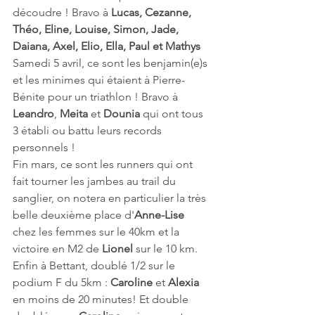
découdre ! Bravo à 
Lucas, Cezanne, 
Théo, Eline, Louise, Simon, Jade, 
Daiana, Axel, Elio, Ella, Paul et Mathys
Samedi 5 avril, ce sont les benjamin(e)s 
et les minimes qui étaient à Pierre-
Bénite pour un triathlon ! Bravo à 
Leandro
, 
Meita 
et 
Dounia 
qui ont tous 
3 établi ou battu leurs records 
personnels !
Fin mars, ce sont les runners qui ont 
fait tourner les jambes au trail du 
sanglier, on notera en particulier la très 
belle deuxième place d'
Anne-Lise
chez les femmes sur le 40km et la 
victoire en M2 de 
Lionel 
sur le 10 km.
Enfin à Bettant, doublé 1/2 sur le 
podium F du 5km : 
Caroline 
et 
Alexia 
en moins de 20 minutes! Et double 