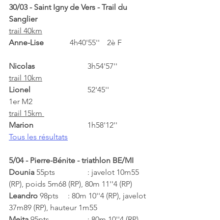
30/03 - Saint Igny de Vers - Trail du 
Sanglier
trail 40km
Anne-Lise	
	 4h40'55''	2è F	 	
Nicolas			
3h54'57''		
trail 10km
Lionel		 	
52'45''		
1er M2 		        
trail 15km 
Marion			
1h58'12''	
Tous les résultats
5/04 - Pierre-Bénite - triathlon BE/MI
Dounia 
55pts 		: javelot 10m55 
(RP), poids 5m68 (RP), 80m 11''4 (RP)
Leandro 
98pts 	: 80m 10''4 (RP), javelot 
37m89 (RP), hauteur 1m55
Meita 
95pts 		: 80m 10''4 (RP), 