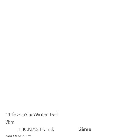
11-févr - Alix Winter Trail	
9km	
	THOMAS Franck		
2ème 
M4M
	55'02''