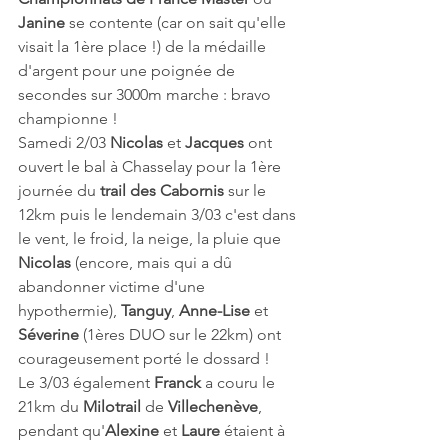
Janine 
se contente (car on sait qu'elle 
visait la 1ère place !) de la médaille 
d'argent pour une poignée de 
secondes sur 3000m marche : bravo 
championne ! 
Samedi 2/03 
Nicolas 
et 
Jacques 
ont 
ouvert le bal à Chasselay pour la 1ère 
journée du 
trail des Cabornis
 sur le 
12km puis le lendemain 3/03 c'est dans 
le vent, le froid, la neige, la pluie que 
Nicolas 
(encore, mais qui a dû 
abandonner victime d'une 
hypothermie), 
Tanguy
, 
Anne-Lise
 et 
Séverine 
(1ères DUO sur le 22km) ont 
courageusement porté le dossard ! 
Le 3/03 également 
Franck 
a couru le 
21km du 
Milotrail 
de 
Villechenève
, 
pendant qu'
Alexine 
et 
Laure 
étaient à 