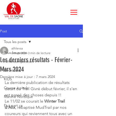
Post
Tous les posts
athlevsa
Tous les posts
6 mars 2024
3 min de lecture
Les derniers résultats - Février-
Athle compétition
Mars 2024
Santé loisir
Dernière mise à jour :
7 mars 2024
KIDS
La dernière publication de résultats 
Course à pieds
datait du Trail Givré début février, il s'en 
est passé des choses depuis !!
Marche Nordique
Le 11/02
se courait le 
Winter Trail 
Et à part ça
d'Alix
, rebaptisé MudTrail par nos 
coureurs qui reviennent tous avec un 