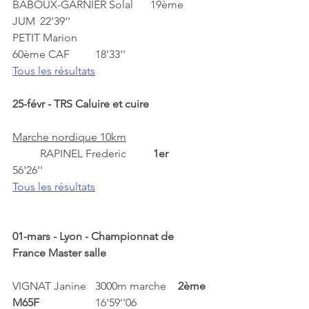
BABOUX-GARNIER Solal	19ème 
JUM	22'39'' 
PETIT Marion				
60ème CAF	18'33''
Tous les résultats
25-févr - TRS Caluire et cuire	
Marche nordique 10km
	RAPINEL Frederic	 
1er	
56'26''
Tous les résultats
01-mars - Lyon - Championnat de 
France Master salle
VIGNAT Janine	3000m marche	
2ème 
M65F	
	16'59''06