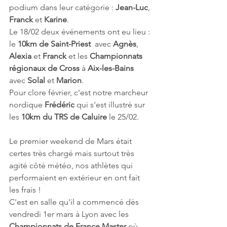
podium dans leur catégorie : 
Jean-Luc
, 
Franck 
et 
Karine
.
Le 18/02 deux événements ont eu lieu : 
le 
10km de Saint-Priest
  avec 
Agnès
, 
Alexia 
et 
Franck 
et les 
Championnats 
régionaux de Cross
 à 
Aix-les-Bains
avec 
Solal 
et 
Marion
.
Pour clore février, c'est notre marcheur 
nordique 
Frédéric 
qui s'est illustré sur 
les 
10km du TRS de Caluire 
le 25/02.
Le premier weekend de Mars était 
certes très chargé mais surtout très 
agité côté météo, nos athlètes qui 
performaient en extérieur en ont fait 
les frais ! 
C'est en salle qu'il a commencé dès 
vendredi 1er mars à Lyon avec les 
Championnats de France Master
 où 