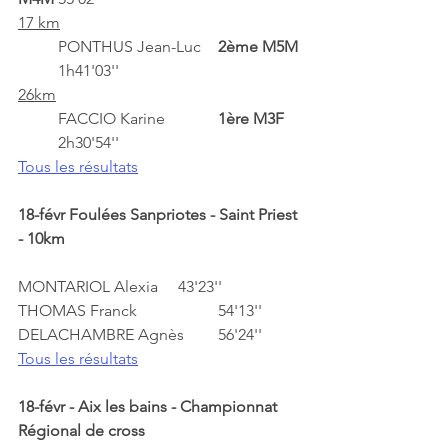
17 km
	PONTHUS Jean-Luc	
2ème M5M
	1h41'03''	
26km
	FACCIO Karine		
1ère M3F	
	2h30'54''	
Tous les résultats
18-févr Foulées Sanpriotes - Saint Priest 
- 10km	
MONTARIOL Alexia	43'23''	
THOMAS Franck		54'13''	
DELACHAMBRE Agnès	56'24''	
Tous les résultats
18-févr - Aix les bains - Championnat 
Régional de cross