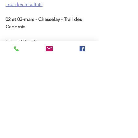
Tous les résultats
02 et 03-mars - Chasselay - Trail des 
Cabornis	
13km 500m D+
	SENECHAL Nicolas		
51'02"	 
2ème M1H
	SERMONDADAZ Jacques	1h02 	
1er M6H
24km 1000m D+
	PIEVE Tanguy	 			
2h30'09	
24km Duo 1000m D+
	GENIN Anne-Lise et HOSTIER 
Séverine 	3h01'37"  
1ère équipe F
41km 1700M D+
	SENECHAL Nicolas	abandon 
pour cause de congélation	