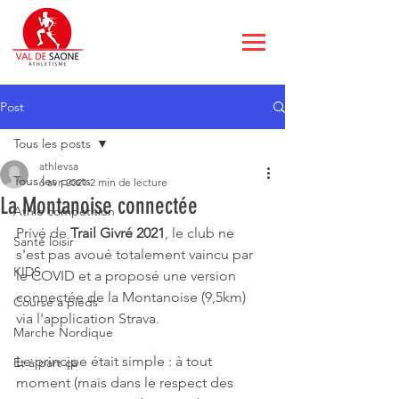
Post
Tous les posts
athlevsa
Tous les posts
6 avr. 2021
2 min de lecture
La Montanoise connectée
Athle compétition
Privé de 
Trail Givré 2021
, le club ne 
Santé loisir
s'est pas avoué totalement vaincu par 
KIDS
le COVID et a proposé une version 
connectée de la Montanoise (9,5km) 
Course à pieds
via l'application Strava.
Marche Nordique
Le principe était simple : à tout 
Et à part ça
moment (mais dans le respect des 