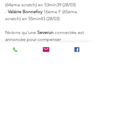
(64ème scratch) en 53min39 (28/03)
- 
Valérie Bonnefoy
 16ème F (65ème 
scratch) en 55min43 (28/03)
Notons qu'une 
Severun
 connectée est 
annoncée pour compenser 
l'annulation de la course prévue début 
juin, nulle doute que les coureurs du 
VSA se donneront rendez-vous à 
Civrieux pour y participer !
Athle compétition
Santé loisir
Course à pieds