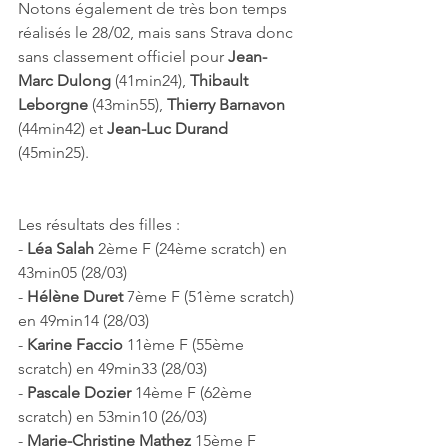
Notons également de très bon temps 
réalisés le 28/02, mais sans Strava donc 
sans classement officiel pour 
Jean-
Marc Dulong 
(41min24), 
Thibault 
Leborgne 
(43min55), 
Thierry Barnavon
(44min42) et 
Jean-Luc Durand
(45min25).
Les résultats des filles :
- 
Léa Salah
 2ème F (24ème scratch) en 
43min05 (28/03)
- 
Hélène Duret
 7ème F (51ème scratch) 
en 49min14 (28/03)
- 
Karine Faccio
 11ème F (55ème 
scratch) en 49min33 (28/03)
- 
Pascale Dozier
 14ème F (62ème 
scratch) en 53min10 (26/03)
- 
Marie-Christine Mathez
 15ème F 