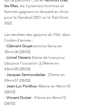
sur ce parcours ! ) et en 
42min29 chez 
les filles
, les 3 premiers hommes et 
femmes gagnent un dossard au choix 
pour le Ganatrail 2021 ou la Trail Givré 
2022.
Les résultats des garçons du VSA, dans 
l'ordre d'arrivée : 
- 
Clément Goyet
 termine 5ème en 
35min36 (28/03)
- 
Lionel Navarro
 (lièvre de luxe pour 
Léa pour l'occasion :)) 24ème en 
43min05 (28/03)
- 
Jacques Sermondadaz
 : 27ème en 
43min57 (28/02)
- 
Jean-Luc Ponthus
 :40ème en 46min10 
(28/03)
- 
Vincent Dozier
 : 41ème en 46min12 
(28/02)