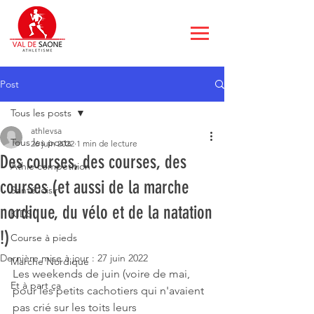
Post
Tous les posts
athlevsa
Tous les posts
26 juin 2022
1 min de lecture
Des courses, des courses, des
Athle compétition
courses (et aussi de la marche
Santé loisir
nordique, du vélo et de la natation
KIDS
!)
Course à pieds
Dernière mise à jour :
27 juin 2022
Marche Nordique
Les weekends de juin (voire de mai, 
Et à part ça
pour les petits cachotiers qui n'avaient 
pas crié sur les toits leurs 