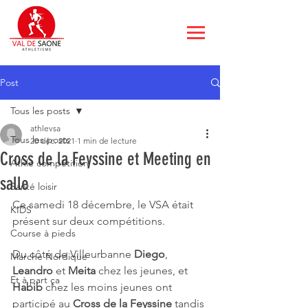
Post
Tous les posts
athlevsa
Tous les posts
20 déc. 2021
1 min de lecture
Cross de la Feyssine et Meeting en
Athle compétition
salle
Santé loisir
Ce samedi 18 décembre, le VSA était 
KIDS
présent sur deux compétitions.
Course à pieds
Du côté de Villeurbanne 
Diego
, 
Marche Nordique
Leandro 
et 
Meita 
chez les jeunes, et 
Et à part ça
Habib 
chez les
moins jeunes ont 
participé au 
Cross de la Feyssine 
tandis 