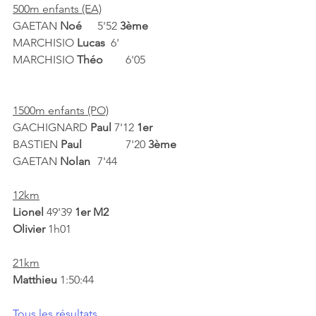
500m enfants (EA)
GAETAN 
Noé 	
5'52 
3ème
MARCHISIO 
Lucas  
6'
MARCHISIO 
Théo 	
6'05
1500m enfants (PO)
GACHIGNARD 
Paul 
7'12 
1er
BASTIEN 
Paul		
7'20 
3ème
GAETAN 
Nolan 	
7'44
12km
Lionel 
49'39 
1er M2
Olivier 
1h01
21km
Matthieu 
1:50:44
Tous les résultats