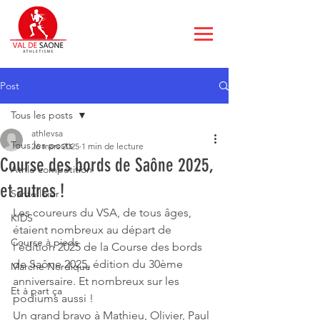
Post
Tous les posts
athlevsa
Tous les posts
26 mars 2025
1 min de lecture
Course des bords de Saône 2025,
Athle compétition
et autres !
Santé loisir
Les coureurs du VSA, de tous âges, 
KIDS
étaient nombreux au départ de 
Course à pieds
l'édition 2025 de la Course des bords 
de Saône 2025, édition du 30ème 
Marche Nordique
anniversaire. Et nombreux sur les 
Et à part ça
podiums aussi !
Un grand bravo à Mathieu, Olivier, Paul 