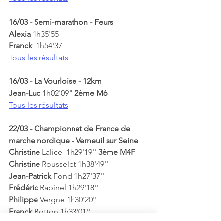
16/03 - Semi-marathon - Feurs
Alexia 
1h35'55
Franck  
1h54'37
Tous les résultats
16/03 - La Vourloise - 12km
Jean-Luc
 1h02'09" 
2ème M6
Tous les résultats
22/03 - Championnat de France de 
marche nordique - Verneuil sur Seine
Christine 
Lalice  1h29'19''
 3ème M4F
Christine 
Rousselet 1h38'49''
Jean-Patrick
 Fond 1h27'37''
Frédéric 
Rapinel 1h29'18''
Philippe 
Vergne 1h30'20''
Franck 
Botton 1h33'01''