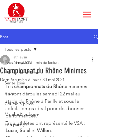
Post
Tous les posts
athlevsa
Tous les posts
22 mai 2021
1 min de lecture
Championnat du Rhône Minimes
Athle compétition
Dernière mise à jour :
30 mai 2021
Santé loisir
Les 
championnats du Rhône
 minimes 
KIDS
se sont déroulés samedi 22 mai au 
stade du Rhône à Parilly et sous le 
Course à pieds
soleil. Temps idéal pour des bonnes 
Marche Nordique
performances.
Trois athlètes ont représenté le VSA : 
Et à part ça
Lucie
, 
Solal 
et 
Willen
.