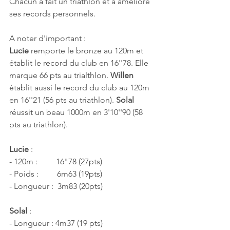
Chacun a fait un triathlon et a amélioré 
ses records personnels.
A noter d'important :
Lucie 
remporte le bronze au 120m et 
établit le record du club en 16''78. Elle 
marque 66 pts au trialthlon. 
Willen 
établit aussi le record du club au 120m 
en 16''21 (56 pts au triathlon). 
Solal 
réussit un beau 1000m en 3'10''90 (58 
pts au triathlon).
Lucie 
:
- 120m :         16"78 (27pts)
- Poids :         6m63 (19pts)
- Longueur :  3m83 (20pts)
Solal 
:
- Longueur : 4m37 (19 pts)