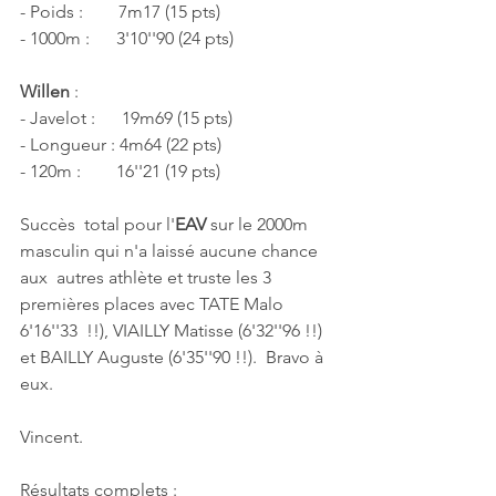
- Poids :        7m17 (15 pts)
- 1000m :      3'10''90 (24 pts)
Willen 
:
- Javelot :      19m69 (15 pts)
- Longueur : 4m64 (22 pts)
- 120m :        16''21 (19 pts)
Succès  total pour l'
EAV
 sur le 2000m 
masculin qui n'a laissé aucune chance 
aux  autres athlète et truste les 3 
premières places avec TATE Malo 
6'16''33  !!), VIAILLY Matisse (6'32''96 !!) 
et BAILLY Auguste (6'35''90 !!).  Bravo à 
eux.
Vincent.
Résultats complets : 