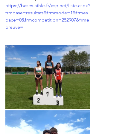
https://bases.athle.fr/asp.net/liste.aspx?
frmbase=resultats&frmmode=1&frmes
pace=0&frmcompetition=252907&frme
preuve=